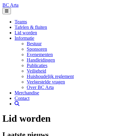
BC Arta
Teams
Tafelen & fluiten
Lid worden
Informatie
Bestuur
Sponsoren
Evenementen
Handleidingen
Publicaties
Veiligheid
Huishoudelijk reglement
Veelgestelde vragen
Over BC Arta
Merchandise
Contact
Lid worden
Laatste nieuws